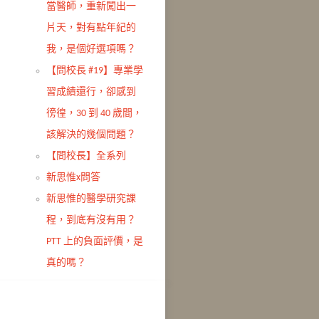
當醫師，重新闖出一
片天，對有點年紀的
我，是個好選項嗎？
【問校長 #19】專業學
習成績還行，卻感到
徬徨，30 到 40 歲間，
該解決的幾個問題？
【問校長】全系列
新思惟x問答
新思惟的醫學研究課
程，到底有沒有用？
PTT 上的負面評價，是
真的嗎？