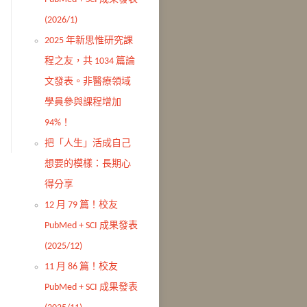
(2026/1)
2025 年新思惟研究課
程之友，共 1034 篇論
文發表。非醫療領域
學員參與課程增加
94%！
把「人生」活成自己
想要的模樣：長期心
得分享
12 月 79 篇！校友
PubMed + SCI 成果發表
(2025/12)
11 月 86 篇！校友
PubMed + SCI 成果發表