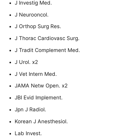
J Investig Med.
J Neurooncol.
J Orthop Surg Res.
J Thorac Cardiovasc Surg.
J Tradit Complement Med.
J Urol. x2
J Vet Intern Med.
JAMA Netw Open. x2
JBI Evid Implement.
Jpn J Radiol.
Korean J Anesthesiol.
Lab Invest.