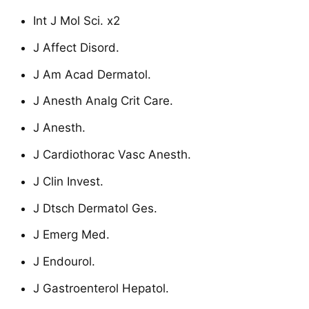
Int J Mol Sci. x2
J Affect Disord.
J Am Acad Dermatol.
J Anesth Analg Crit Care.
J Anesth.
J Cardiothorac Vasc Anesth.
J Clin Invest.
J Dtsch Dermatol Ges.
J Emerg Med.
J Endourol.
J Gastroenterol Hepatol.