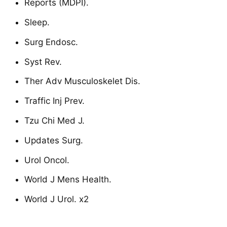
Reports (MDPI).
Sleep.
Surg Endosc.
Syst Rev.
Ther Adv Musculoskelet Dis.
Traffic Inj Prev.
Tzu Chi Med J.
Updates Surg.
Urol Oncol.
World J Mens Health.
World J Urol. x2