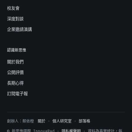
校友會
深度對談
企業邀請演講
認識新思惟
關於我們
公開評價
長期心得
訂閱電子報
創辦人：蔡依橙
關於
·
個人研究室
·
部落格
© 新思惟國際 InnovaRad ·
隱私權聲明
· 資料為真實統計，每