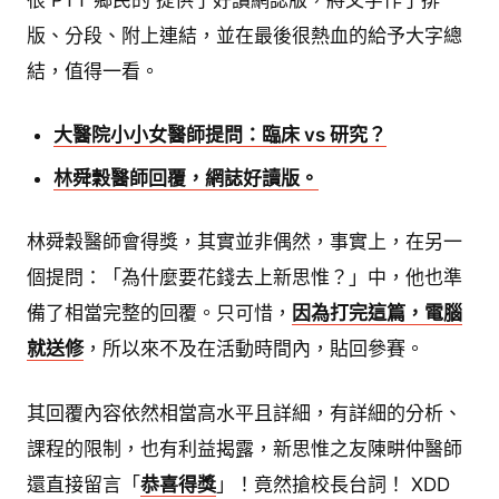
版、分段、附上連結，並在最後很熱血的給予大字總
結，值得一看。
大醫院小小女醫師提問：臨床 vs 研究？
林舜穀醫師回覆，網誌好讀版。
林舜穀醫師會得獎，其實並非偶然，事實上，在另一
個提問：「為什麼要花錢去上新思惟？」中，他也準
備了相當完整的回覆。只可惜，
因為打完這篇，電腦
就送修
，所以來不及在活動時間內，貼回參賽。
其回覆內容依然相當高水平且詳細，有詳細的分析、
課程的限制，也有利益揭露，新思惟之友陳畊仲醫師
還直接留言「
恭喜得獎
」！竟然搶校長台詞！ XDD