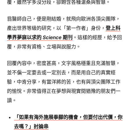
覆，雖然字多沒分段，卻飽含各種滄桑與智慧。
翁醫師自己，便是剛結婚，就飛向歐洲各頂尖團隊，
產出世界等級的研究，以「第一作者」身份，
登上科
學界夢寐以求的
Science
期刊
。這樣的經歷，給予回
覆，非常有資格、立場與說服力。
回覆內容中，密度甚高，文字風格穩重且充滿智慧，
並不偏一定要去或一定別去，而是用自己的真實經
驗，中肯分享，有當洋將的苦，也有與頂尖團隊工作
的愉悅。非常值得正在夢想與現實間猶豫的朋友們一
讀。
「如果有海外施展拳腳的機會，但要付出代價，你
去嗎？」討論串