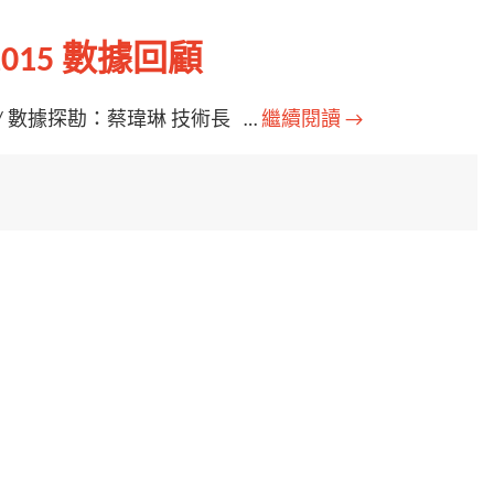
015 數據回顧
/ 數據探勘：蔡瑋琳 技術長 …
繼續閱讀
→