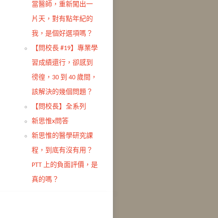
當醫師，重新闖出一
片天，對有點年紀的
我，是個好選項嗎？
【問校長 #19】專業學
習成績還行，卻感到
徬徨，30 到 40 歲間，
該解決的幾個問題？
【問校長】全系列
新思惟x問答
新思惟的醫學研究課
程，到底有沒有用？
PTT 上的負面評價，是
真的嗎？