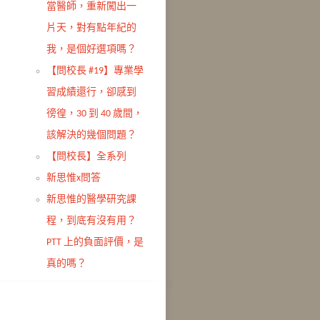
當醫師，重新闖出一
片天，對有點年紀的
我，是個好選項嗎？
【問校長 #19】專業學
習成績還行，卻感到
徬徨，30 到 40 歲間，
該解決的幾個問題？
【問校長】全系列
新思惟x問答
新思惟的醫學研究課
程，到底有沒有用？
PTT 上的負面評價，是
真的嗎？