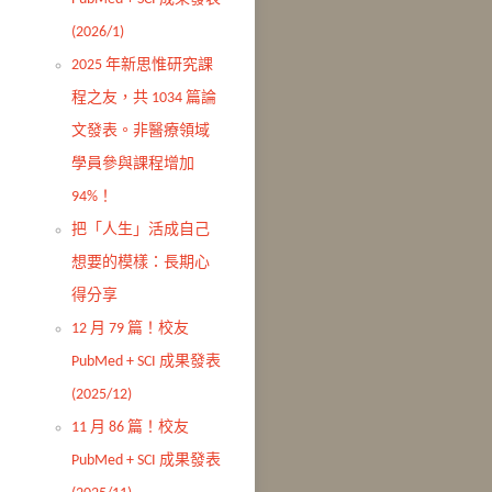
(2026/1)
2025 年新思惟研究課
程之友，共 1034 篇論
文發表。非醫療領域
學員參與課程增加
94%！
把「人生」活成自己
想要的模樣：長期心
得分享
12 月 79 篇！校友
PubMed + SCI 成果發表
(2025/12)
11 月 86 篇！校友
PubMed + SCI 成果發表