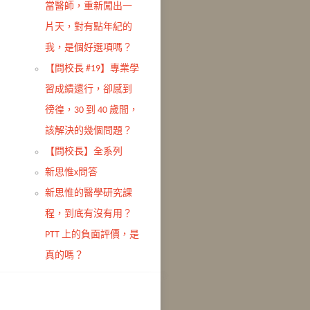
當醫師，重新闖出一
片天，對有點年紀的
我，是個好選項嗎？
【問校長 #19】專業學
習成績還行，卻感到
徬徨，30 到 40 歲間，
該解決的幾個問題？
【問校長】全系列
新思惟x問答
新思惟的醫學研究課
程，到底有沒有用？
PTT 上的負面評價，是
真的嗎？