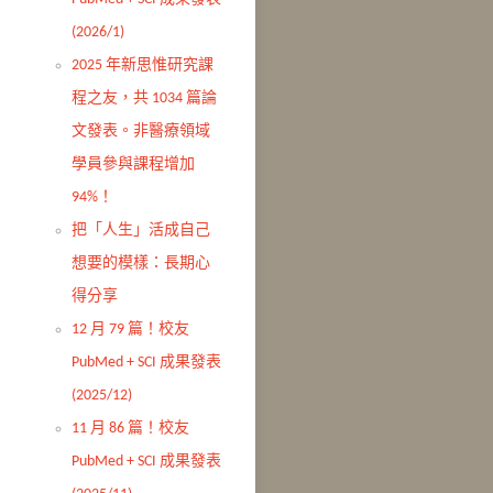
(2026/1)
2025 年新思惟研究課
程之友，共 1034 篇論
文發表。非醫療領域
學員參與課程增加
94%！
把「人生」活成自己
想要的模樣：長期心
得分享
12 月 79 篇！校友
PubMed + SCI 成果發表
(2025/12)
11 月 86 篇！校友
PubMed + SCI 成果發表